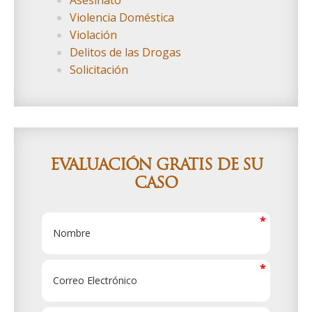
Asesinato
Violencia Doméstica
Violación
Delitos de las Drogas
Solicitación
EVALUACIÓN GRATIS DE SU
CASO
N
o
m
b
C
r
o
e
r
*
r