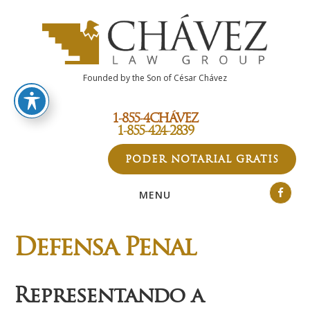
Skip
Skip
Skip
to
to
to
main
primary
footer
content
sidebar
Founded by the Son of César Chávez
1-855-4CHÁVEZ
1-855-424-2839
PODER NOTARIAL GRATIS
MENU
Defensa Penal
Representando a