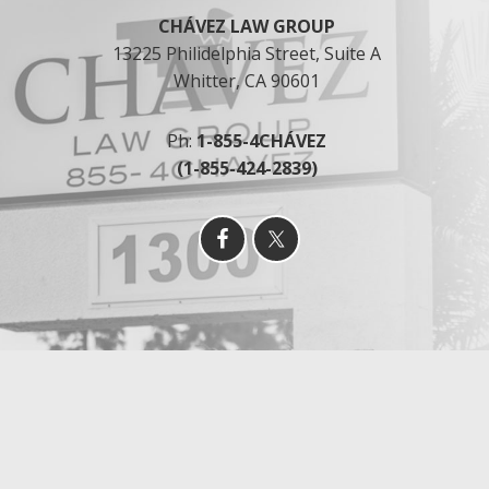
a
CHÁVEZ LAW GROUP
c
13225 Philidelphia Street, Suite A
t
Whitter, CA 90601
a
r
m
Ph:
1-855-4CHÁVEZ
e
(1-855-424-2839)
a
t
r
a
v
é
s
d
e
m
e
n
s
a
j