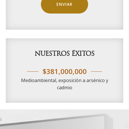
a
C
h
á
v
e
z
L
a
NUESTROS ÉXITOS
w
G
r
$381,000,000
o
u
Medioambiental, exposición a arsénico y
p
cadmio
p
a
r
a
c
Footer
o
n
t